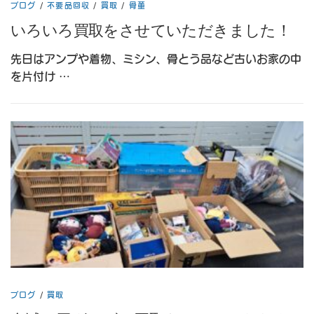
ブログ
/
不要品回収
/
買取
/
骨董
いろいろ買取をさせていただきました！
先日はアンプや着物、ミシン、骨とう品など古いお家の中
を片付け …
ブログ
/
買取