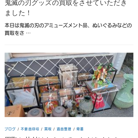
鬼滅の刃グッズの買取をさせていただき
ました！
本日は鬼滅の刃のアミューズメント品、ぬいぐるみなどの
買取をさ …
ブログ
/
不要品回収
/
買取
/
遺品整理
/
骨董