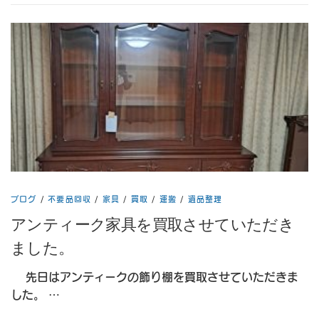
ブログ
/
不要品回収
/
家具
/
買取
/
運搬
/
遺品整理
アンティーク家具を買取させていただき
ました。
先日はアンティークの飾り棚を買取させていただきま
した。 …