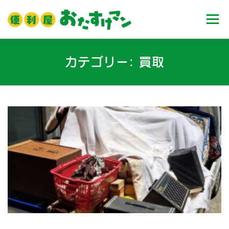
コ
ン
メニュ
テ
ン
ツ
ホーム
業務内容
料金
ご利用流れ
カテゴリー:
買取
へ
ス
キ
Ｑ＆Ａ
お客様の声
ブログ
会社案内
ッ
プ