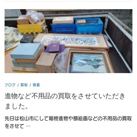
ブログ
/
買取
/
骨董
進物など不用品の買取をさせていただき
ました。
先日は松山市にして箱物進物や額絵画などの不用品の買取
をさせて …