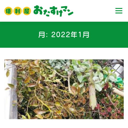
コ
ン
メニュ
テ
ン
ツ
ホーム
業務内容
料金
ご利用流れ
月:
2022年1月
へ
ス
キ
Ｑ＆Ａ
お客様の声
ブログ
会社案内
ッ
プ