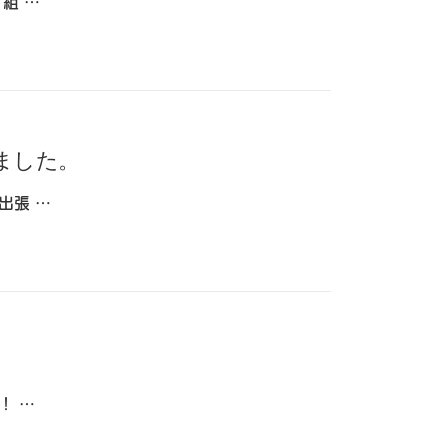
組 …
ました。
出張 …
！ …