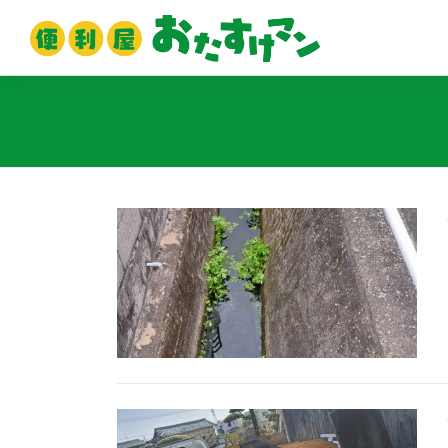
コ
ン
テ
ン
ツ
へ
ス
キ
ッ
プ