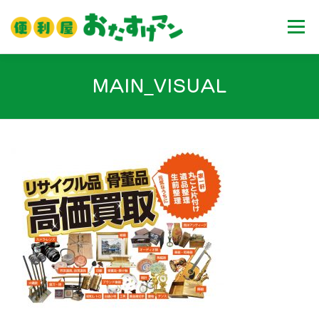
コ
ン
メニュ
テ
ン
ツ
ホーム
業務内容
料金
ご利用流れ
MAIN_VISUAL
へ
ス
キ
Ｑ＆Ａ
お客様の声
ブログ
会社案内
ッ
プ