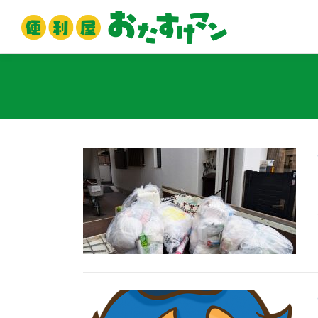
コ
ン
テ
ン
ツ
へ
ス
キ
ッ
プ