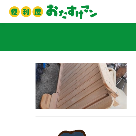
コ
ン
テ
ン
ツ
へ
ス
キ
ッ
プ