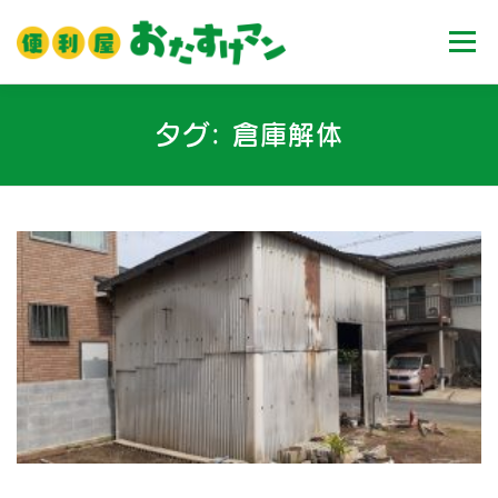
コ
ン
メニュ
テ
ン
ツ
ホーム
業務内容
料金
ご利用流れ
タグ:
倉庫解体
へ
ス
キ
Ｑ＆Ａ
お客様の声
ブログ
会社案内
ッ
プ