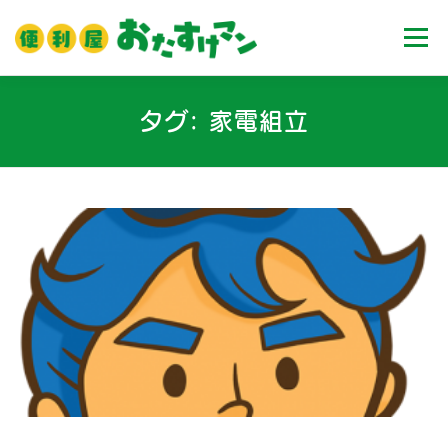
コ
ン
メニュ
テ
ン
ツ
ホーム
業務内容
料金
ご利用流れ
タグ:
家電組立
へ
ス
キ
Ｑ＆Ａ
お客様の声
ブログ
会社案内
ッ
プ