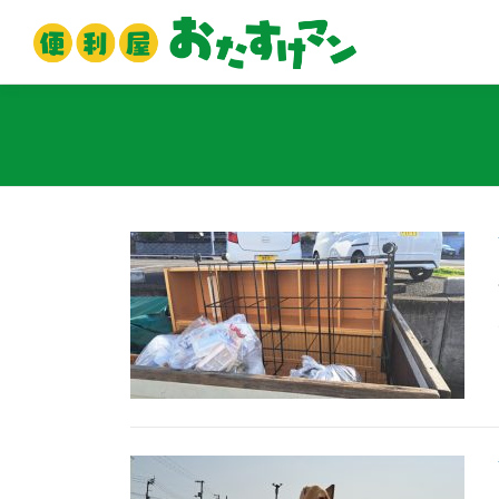
コ
ン
テ
ン
ツ
へ
ス
キ
ッ
プ