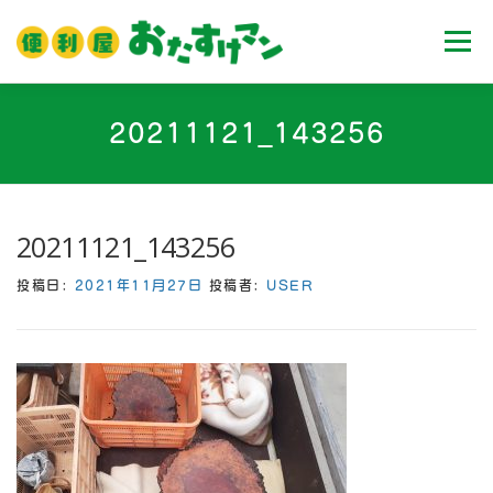
コ
ン
メニュ
テ
ン
ツ
ホーム
業務内容
料金
ご利用流れ
20211121_143256
へ
ス
キ
Ｑ＆Ａ
お客様の声
ブログ
会社案内
ッ
20211121_143256
プ
投稿日:
2021年11月27日
投稿者:
USER