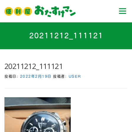
コ
ン
メニュ
テ
ン
ツ
ホーム
業務内容
料金
ご利用流れ
20211212_111121
へ
ス
キ
Ｑ＆Ａ
お客様の声
ブログ
会社案内
ッ
20211212_111121
プ
投稿日:
2022年2月19日
投稿者:
USER