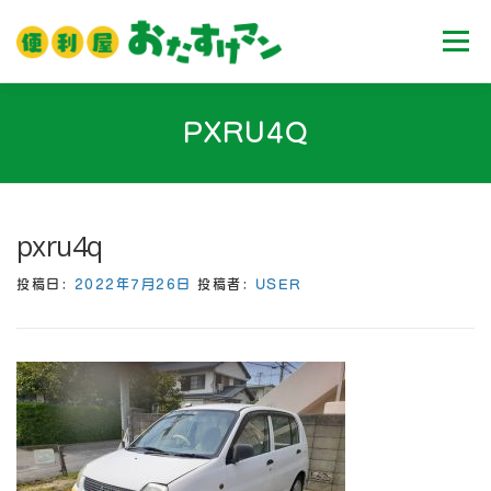
コ
ン
メニュ
テ
ン
ツ
ホーム
業務内容
料金
ご利用流れ
PXRU4Q
へ
ス
キ
Ｑ＆Ａ
お客様の声
ブログ
会社案内
ッ
pxru4q
プ
投稿日:
2022年7月26日
投稿者:
USER