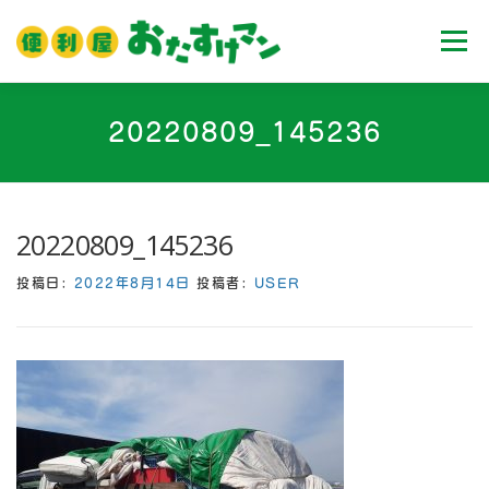
コ
ン
メニュ
テ
ン
ツ
ホーム
業務内容
料金
ご利用流れ
20220809_145236
へ
ス
キ
Ｑ＆Ａ
お客様の声
ブログ
会社案内
ッ
20220809_145236
プ
投稿日:
2022年8月14日
投稿者:
USER