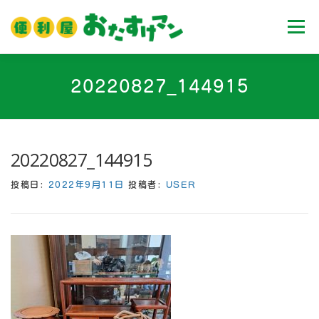
コ
ン
メニュ
テ
ン
ツ
ホーム
業務内容
料金
ご利用流れ
20220827_144915
へ
ス
キ
Ｑ＆Ａ
お客様の声
ブログ
会社案内
ッ
20220827_144915
プ
投稿日:
2022年9月11日
投稿者:
USER