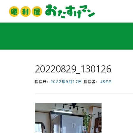
コ
ン
テ
ン
ツ
へ
ス
キ
ッ
20220829_130126
プ
投稿日:
2022年9月17日
投稿者:
USER