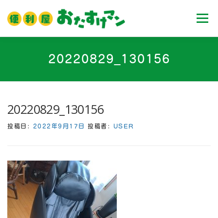
コ
ン
メニュ
テ
ン
ツ
ホーム
業務内容
料金
ご利用流れ
20220829_130156
へ
ス
キ
Ｑ＆Ａ
お客様の声
ブログ
会社案内
ッ
20220829_130156
プ
投稿日:
2022年9月17日
投稿者:
USER