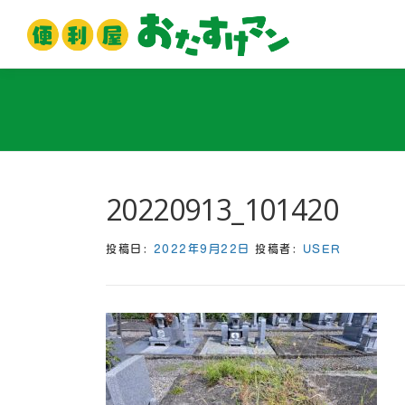
コ
ン
テ
ン
ツ
へ
ス
キ
ッ
20220913_101420
プ
投稿日:
2022年9月22日
投稿者:
USER