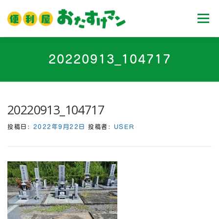
コ
ン
メニュ
テ
ン
ツ
ホーム
業務内容
料金
ご利用流れ
20220913_104717
へ
ス
キ
Ｑ＆Ａ
お客様の声
ブログ
会社案内
ッ
20220913_104717
プ
投稿日:
2022年9月22日
投稿者:
USER