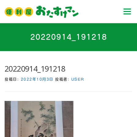
コ
ン
メニュ
テ
ン
ツ
ホーム
業務内容
料金
ご利用流れ
20220914_191218
へ
ス
キ
Ｑ＆Ａ
お客様の声
ブログ
会社案内
ッ
20220914_191218
プ
投稿日:
2022年10月3日
投稿者:
USER