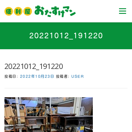
コ
ン
メニュ
テ
ン
ツ
ホーム
業務内容
料金
ご利用流れ
20221012_191220
へ
ス
キ
Ｑ＆Ａ
お客様の声
ブログ
会社案内
ッ
20221012_191220
プ
投稿日:
2022年10月23日
投稿者:
USER