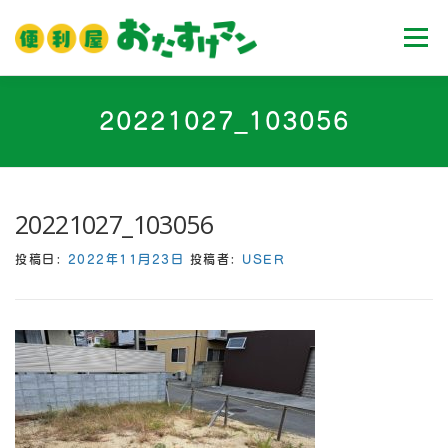
コ
ン
メニュ
テ
ン
ツ
ホーム
業務内容
料金
ご利用流れ
20221027_103056
へ
ス
キ
Ｑ＆Ａ
お客様の声
ブログ
会社案内
ッ
20221027_103056
プ
投稿日:
2022年11月23日
投稿者:
USER