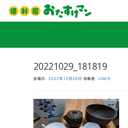
コ
ン
テ
ン
ツ
へ
ス
キ
ッ
20221029_181819
プ
投稿日:
2022年12月29日
投稿者:
USER