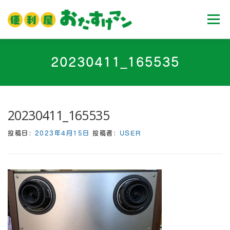
コ
ン
メニュ
テ
ン
ツ
ホーム
業務内容
料金
ご利用流れ
20230411_165535
へ
ス
キ
Ｑ＆Ａ
お客様の声
ブログ
会社案内
ッ
20230411_165535
プ
投稿日:
2023年4月15日
投稿者:
USER