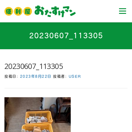
コ
ン
メニュ
テ
ン
ツ
ホーム
業務内容
料金
ご利用流れ
20230607_113305
へ
ス
キ
Ｑ＆Ａ
お客様の声
ブログ
会社案内
ッ
20230607_113305
プ
投稿日:
2023年8月22日
投稿者:
USER