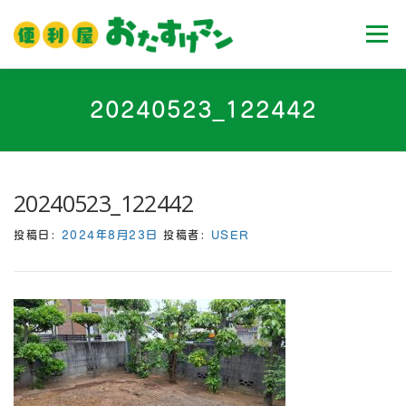
コ
ン
メニュ
テ
ン
ツ
ホーム
業務内容
料金
ご利用流れ
20240523_122442
へ
ス
キ
Ｑ＆Ａ
お客様の声
ブログ
会社案内
ッ
20240523_122442
プ
投稿日:
2024年8月23日
投稿者:
USER