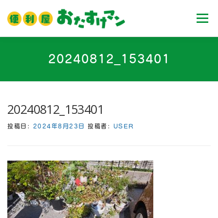
コ
ン
メニュ
テ
ン
ツ
ホーム
業務内容
料金
ご利用流れ
20240812_153401
へ
ス
キ
Ｑ＆Ａ
お客様の声
ブログ
会社案内
ッ
20240812_153401
プ
投稿日:
2024年8月23日
投稿者:
USER