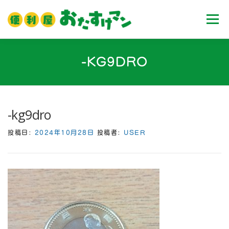
コ
ン
メニュ
テ
ン
ツ
ホーム
業務内容
料金
ご利用流れ
-KG9DRO
へ
ス
キ
Ｑ＆Ａ
お客様の声
ブログ
会社案内
ッ
-kg9dro
プ
投稿日:
2024年10月28日
投稿者:
USER