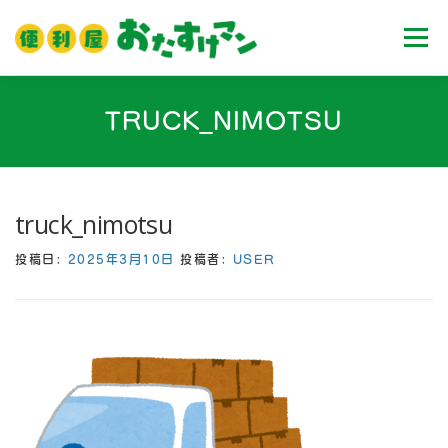
コ
ン
メニュ
テ
ン
ツ
ホーム
業務内容
料金
ご利用流れ
TRUCK_NIMOTSU
へ
ス
キ
Ｑ＆Ａ
お客様の声
ブログ
会社案内
ッ
truck_nimotsu
プ
投稿日:
2025年3月10日
投稿者:
USER