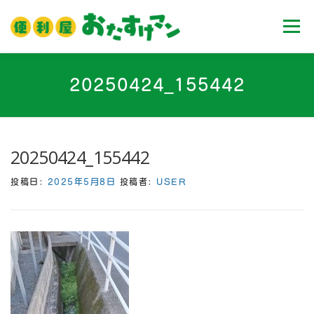
コ
ン
メニュ
テ
ン
ツ
ホーム
業務内容
料金
ご利用流れ
20250424_155442
へ
ス
キ
Ｑ＆Ａ
お客様の声
ブログ
会社案内
ッ
20250424_155442
プ
投稿日:
2025年5月8日
投稿者:
USER