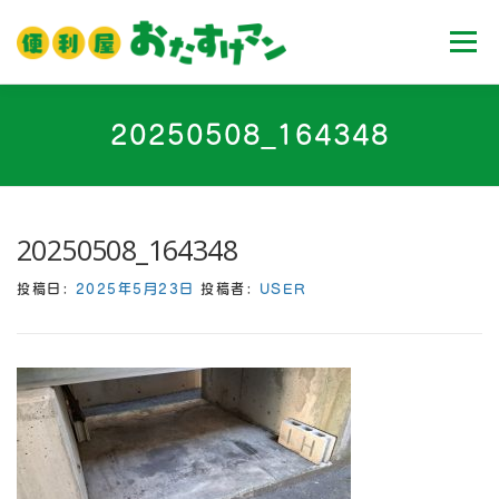
コ
ン
メニュ
テ
ン
ツ
ホーム
業務内容
料金
ご利用流れ
20250508_164348
へ
ス
キ
Ｑ＆Ａ
お客様の声
ブログ
会社案内
ッ
20250508_164348
プ
投稿日:
2025年5月23日
投稿者:
USER