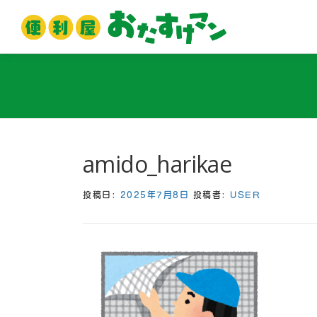
コ
ン
テ
ン
ツ
へ
ス
キ
ッ
amido_harikae
プ
投稿日:
2025年7月8日
投稿者:
USER