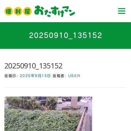
コ
ン
メニュ
テ
ン
ツ
ホーム
業務内容
料金
ご利用流れ
20250910_135152
へ
ス
キ
Ｑ＆Ａ
お客様の声
ブログ
会社案内
ッ
20250910_135152
プ
投稿日:
2025年9月15日
投稿者:
USER