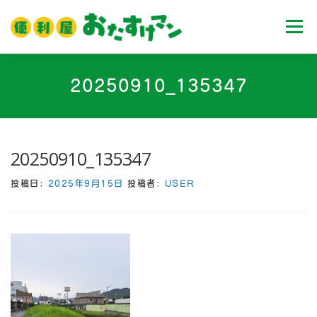
コ
ン
メニュ
テ
ン
ツ
ホーム
業務内容
料金
ご利用流れ
20250910_135347
へ
ス
キ
Ｑ＆Ａ
お客様の声
ブログ
会社案内
ッ
20250910_135347
プ
投稿日:
2025年9月15日
投稿者:
USER