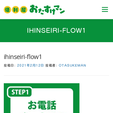
コ
ン
メニュ
テ
ン
ツ
ホーム
業務内容
料金
ご利用流れ
IHINSEIRI-FLOW1
へ
ス
キ
Ｑ＆Ａ
お客様の声
ブログ
会社案内
ッ
ihinseiri-flow1
プ
投稿日:
2021年2月12日
投稿者:
OTASUKEMAN