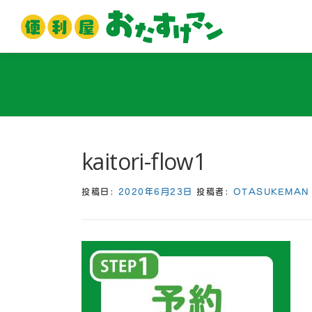
コ
ン
テ
ン
ツ
へ
ス
キ
ッ
kaitori-flow1
プ
投稿日:
2020年6月23日
投稿者:
OTASUKEMAN