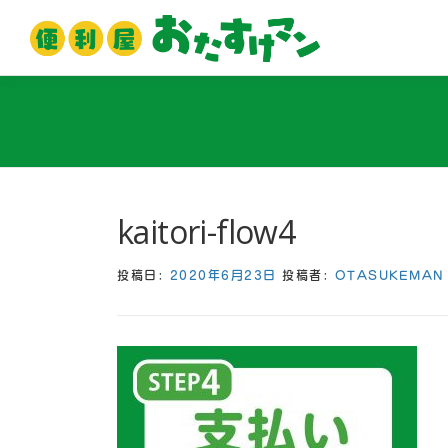
コ
ン
テ
ン
ツ
へ
ス
キ
ッ
kaitori-flow4
プ
投稿日:
2020年6月23日
投稿者:
OTASUKEMAN