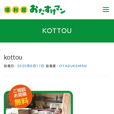
コ
ン
メニュ
テ
ン
ツ
ホーム
業務内容
料金
ご利用流れ
KOTTOU
へ
ス
キ
Ｑ＆Ａ
お客様の声
ブログ
会社案内
ッ
kottou
プ
投稿日:
2020年6月17日
投稿者:
OTASUKEMAN