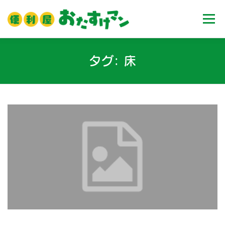
コ
ン
メニュ
テ
ン
ツ
ホーム
業務内容
料金
ご利用流れ
タグ:
床
へ
ス
キ
Ｑ＆Ａ
お客様の声
ブログ
会社案内
ッ
プ