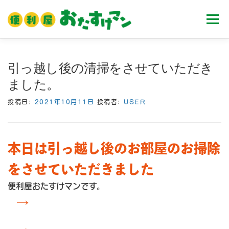
コ
ン
メニュ
テ
ン
ツ
ホーム
業務内容
料金
ご利用流れ
引っ越し後の清掃をさせていただき
へ
ました。
ス
キ
Ｑ＆Ａ
お客様の声
ブログ
会社案内
投稿日:
2021年10月11日
投稿者:
USER
ッ
プ
本日は引っ越し後のお部屋のお掃除
をさせていただきました
便利屋おたすけマンです。
→