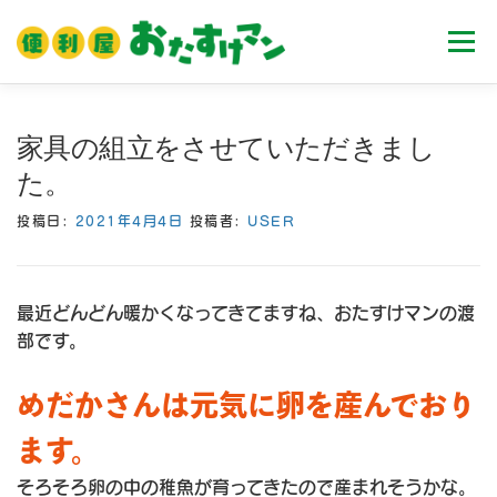
コ
ン
メニュ
テ
ン
ツ
ホーム
業務内容
料金
ご利用流れ
家具の組立をさせていただきまし
へ
た。
ス
キ
Ｑ＆Ａ
お客様の声
ブログ
会社案内
投稿日:
2021年4月4日
投稿者:
USER
ッ
プ
最近どんどん暖かくなってきてますね、おたすけマンの渡
部です。
めだかさんは元気に卵を産んでおり
ます。
そろそろ卵の中の稚魚が育ってきたので産まれそうかな。