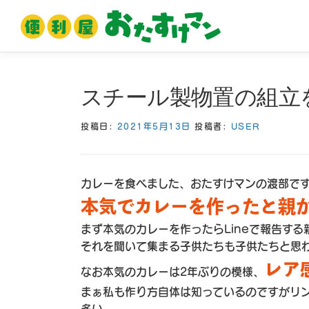
コ
ン
テ
ン
ツ
スチール製物置の組立
へ
ス
投稿日:
2021年5月13日
投稿者:
USER
キ
ッ
プ
カレーを食べました、おたすけマンの渡部で
本気でカレーを作ったと親
まず本気のカレーを作ったらLineで報告する
それを聞いて集まる子供たちも子供たちと思
レア
なお本気のカレーは2年ぶりの模様、
まぁ私も作り方自体は知っているのですがリ