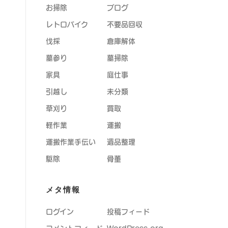
お掃除
ブログ
レトロバイク
不要品回収
伐採
倉庫解体
墓参り
墓掃除
家具
庭仕事
引越し
未分類
草刈り
買取
軽作業
運搬
運搬作業手伝い
遺品整理
駆除
骨董
メタ情報
ログイン
投稿フィード