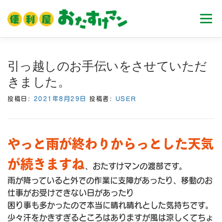
コ
ン
メニュ
テ
ン
ツ
ホーム
業務内容
料金
ご利用流れ
引っ越しのお手伝いをさせていただ
へ
きました。
ス
キ
Ｑ＆Ａ
お客様の声
ブログ
会社案内
投稿日:
2021年8月29日
投稿者:
USER
ッ
プ
やっと雨が終わりからっとした天気
が続きますね
、おたすけマンの渡部です。
雨が降っていると外での作業に支障があったり、移動のお
仕事がお受けできない日があったり
困り事も多かったので本当に晴れ晴れとした気持ちです。
少々汗をかきすぎるところはありますが風は涼しくてちょ