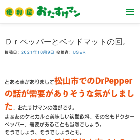
コ
ン
メニュ
テ
ン
ツ
ホーム
業務内容
料金
ご利用流れ
Ｄｒペッパーとベッドマットの回。
へ
ス
投稿日:
2021年10月9日
投稿者:
USER
キ
Ｑ＆Ａ
お客様の声
ブログ
会社案内
ッ
プ
松山市でのDrPepper
とある事がありまして
の話が需要がありそうな気がしまし
た
、おたすけマンの渡部です。
まぁあのケミカルで美味しい炭酸飲料、その名もドクター
ペッパー、需要があることも当然でしょう。
そうでしょう、そうでしょうとも。