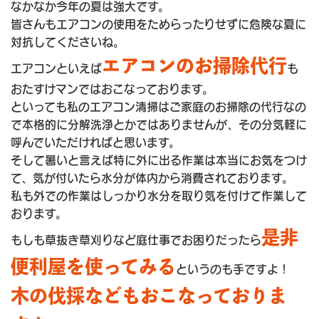
なかなか今年の夏は強大です。
皆さんもエアコンの使用をためらったりせずに危険な夏に
対抗してくださいね。
エアコンのお掃除代行
エアコンといえば
も
おたすけマンではおこなっております。
といっても私のエアコン清掃はご家庭のお掃除の代行なの
で本格的に分解洗浄とかではありませんが、その分気軽に
呼んでいただければと思います。
そして暑いと言えば特に外に出る作業は本当にお気をつけ
て、気が付いたら水分が体内から消費されております。
私も外での作業はしっかり水分を取り気を付けて作業して
おります。
是非
もしも草抜き草刈りなど庭仕事でお困りだったら
便利屋を使ってみる
というのも手ですよ！
木の伐採などもおこなっておりま