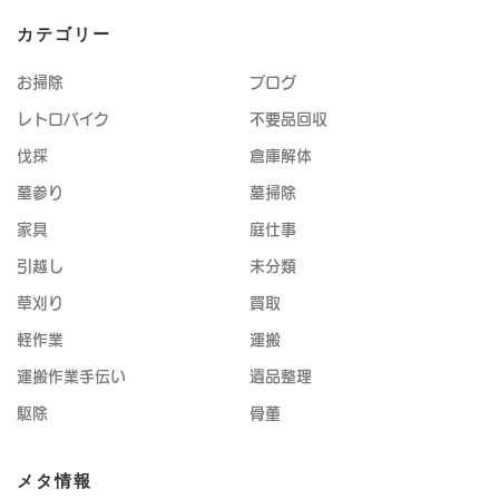
カテゴリー
お掃除
ブログ
レトロバイク
不要品回収
伐採
倉庫解体
墓参り
墓掃除
家具
庭仕事
引越し
未分類
草刈り
買取
軽作業
運搬
運搬作業手伝い
遺品整理
駆除
骨董
メタ情報