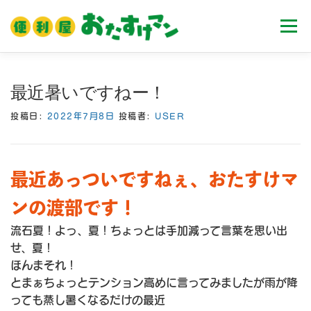
コ
ン
メニュ
テ
ン
ツ
ホーム
業務内容
料金
ご利用流れ
最近暑いですねー！
へ
ス
投稿日:
2022年7月8日
投稿者:
USER
キ
Ｑ＆Ａ
お客様の声
ブログ
会社案内
ッ
プ
最近あっついですねぇ、おたすけマ
ンの渡部です！
流石夏！よっ、夏！ちょっとは手加減って言葉を思い出
せ、夏！
ほんまそれ！
とまぁちょっとテンション高めに言ってみましたが雨が降
っても蒸し暑くなるだけの最近