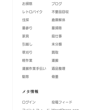
お掃除
ブログ
レトロバイク
不要品回収
伐採
倉庫解体
墓参り
墓掃除
家具
庭仕事
引越し
未分類
草刈り
買取
軽作業
運搬
運搬作業手伝い
遺品整理
駆除
骨董
メタ情報
ログイン
投稿フィード