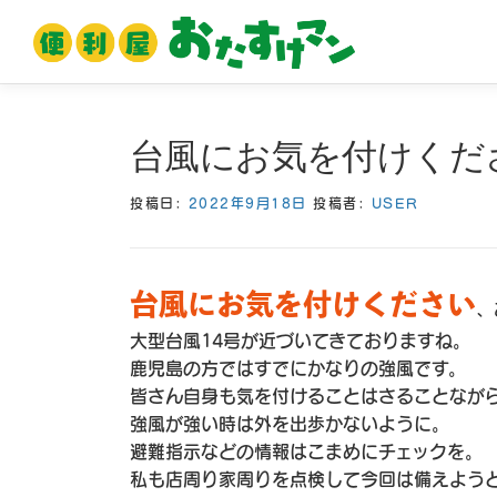
コ
ン
テ
ン
ツ
台風にお気を付けくだ
へ
ス
投稿日:
2022年9月18日
投稿者:
USER
キ
ッ
プ
台風にお気を付けください
、
大型台風14号が近づいてきておりますね。
鹿児島の方ではすでにかなりの強風です。
皆さん自身も気を付けることはさることなが
強風が強い時は外を出歩かないように。
避難指示などの情報はこまめにチェックを。
私も店周り家周りを点検して今回は備えよう