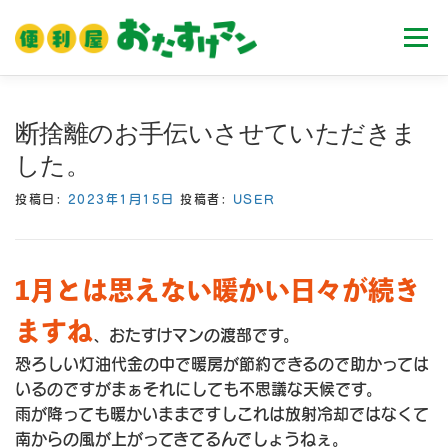
コ
ン
メニュ
テ
ン
ツ
ホーム
業務内容
料金
ご利用流れ
断捨離のお手伝いさせていただきま
へ
した。
ス
キ
Ｑ＆Ａ
お客様の声
ブログ
会社案内
投稿日:
2023年1月15日
投稿者:
USER
ッ
プ
1月とは思えない暖かい日々が続き
ますね
、おたすけマンの渡部です。
恐ろしい灯油代金の中で暖房が節約できるので助かっては
いるのですがまぁそれにしても不思議な天候です。
雨が降っても暖かいままですしこれは放射冷却ではなくて
南からの風が上がってきてるんでしょうねぇ。