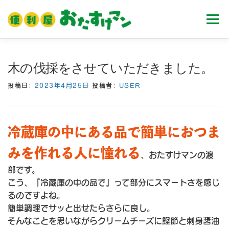
コ
ン
メニュ
テ
ン
ツ
ホーム
業務内容
料金
ご利用流れ
木の伐採をさせていただきました。
へ
ス
投稿日:
2023年4月25日
投稿者:
USER
キ
Ｑ＆Ａ
お客様の声
ブログ
会社案内
ッ
プ
冷蔵庫の中にある品で簡単におつま
みを作れる人に憧れる
、おたすけマンの渡
部です。
こう、『冷蔵庫の中の品で』って部分にスマートさを感じ
るのですよね。
簡単調理でサッと出せたらさらに良し。
そんなことを思いながらクリームチーズに鰹節と刺身醬油