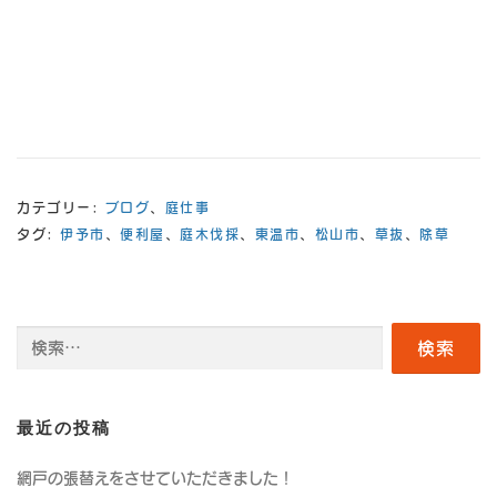
カテゴリー:
ブログ
、
庭仕事
タグ:
伊予市
、
便利屋
、
庭木伐採
、
東温市
、
松山市
、
草抜
、
除草
検
索:
最近の投稿
網戸の張替えをさせていただきました！