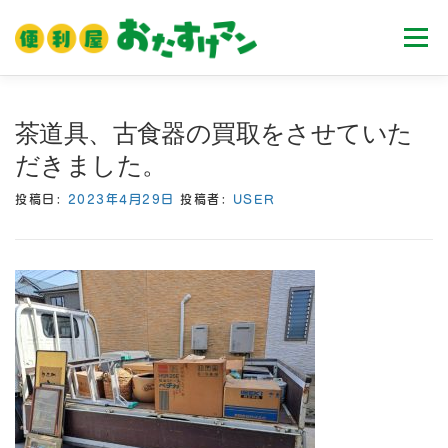
コ
ン
メニュ
テ
ン
ツ
ホーム
業務内容
料金
ご利用流れ
茶道具、古食器の買取をさせていた
へ
だきました。
ス
キ
Ｑ＆Ａ
お客様の声
ブログ
会社案内
投稿日:
2023年4月29日
投稿者:
USER
ッ
プ