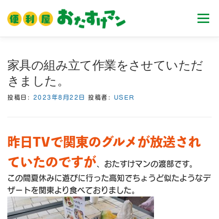
コ
ン
メニュ
テ
ン
ツ
ホーム
業務内容
料金
ご利用流れ
家具の組み立て作業をさせていただ
へ
きました。
ス
キ
Ｑ＆Ａ
お客様の声
ブログ
会社案内
投稿日:
2023年8月22日
投稿者:
USER
ッ
プ
昨日TVで関東のグルメが放送され
ていたのですが
、おたすけマンの渡部です。
この間夏休みに遊びに行った高知でちょうど似たようなデ
ザートを関東より食べておりました。