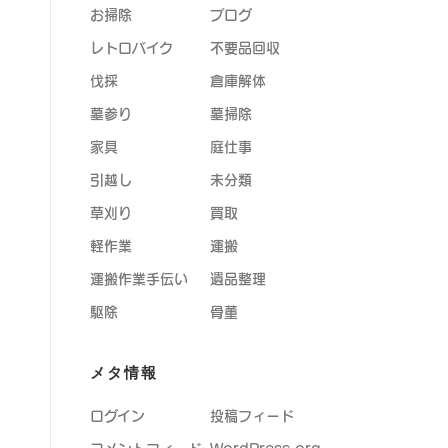
お掃除
ブログ
レトロバイク
不要品回収
伐採
倉庫解体
墓参り
墓掃除
家具
庭仕事
引越し
未分類
草刈り
買取
軽作業
運搬
運搬作業手伝い
遺品整理
駆除
骨董
メタ情報
ログイン
投稿フィード