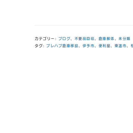
カテゴリー:
ブログ
、
不要品回収
、
倉庫解体
、
未分類
タグ:
プレハブ倉庫移設
、
伊予市
、
便利屋
、
東温市
、