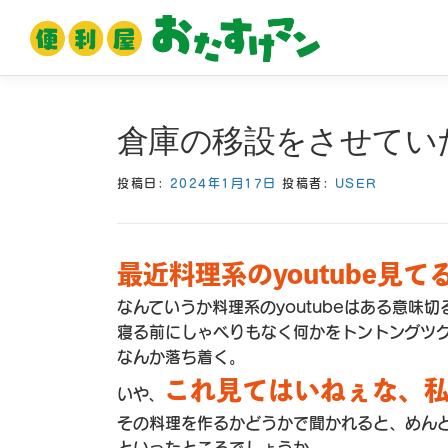
コ
ン
テ
ン
ツ
倉庫の移設をさせてい
へ
ス
投稿日:
2024年1月17日
投稿者:
USER
キ
ッ
プ
最近料理系のyoutube見
なんていうか料理系のyoutubeはある意味
寝る前にしゃべりもなく何かをトントングツ
なんか落ち着く。
これ見てはいねぇな、
いや、
その料理を作るかどうかで聞かれると、めん